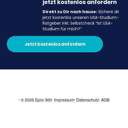
jetzt kostenlos anfordern
Direkt zu Dir nach hause:
Sichere dir
jetzt kostenlos unseren USA-Studium-
Ratgeber inkl. Selbstcheck “Ist USA-
Studium für mich?”
Jetzt kostenlos anfordern
© 2026 Epro 360
Impressum
Datenschutz
AGB