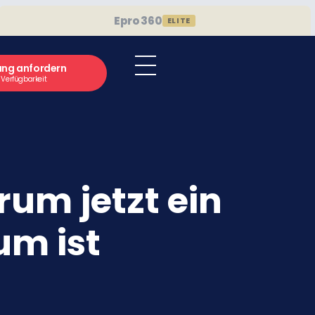
Epro 360
ELITE
ung anfordern
e Verfügbarkeit
um jetzt ein
um ist