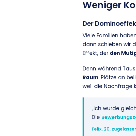
Weniger Ko
Der Dominoeffekt
Viele Familien habe
dann schieben wir d
Effekt, der
den Mutig
Denn während Tausen
Raum
. Plätze an be
weil die Nachfrage ku
„Ich wurde gleic
Die
Bewerbungsz
Felix, 20, zugelasse