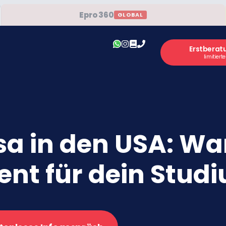
Epro 360
GLOBAL
Erstberat
limitiert
a in den USA: War
nt für dein Studi