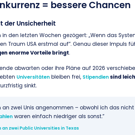
nkurrenz = bessere Chancen
 der Unsicherheit
n in den letzten Wochen gezögert: „Wenn das System 
en Traum USA erstmal auf”. Genau dieser Impuls fü
en enorme Vorteile bringt
.
de abwarten oder ihre Pläne auf 2026 verschieben,
liebten
bleiben frei,
sind leic
Universitäten
Stipendien
rzfristig sinkt.
h an zwei Unis angenommen – obwohl ich das nicht 
waren einfach niedriger als sonst.”
ahlen
n an zwei Public Universities in Texas