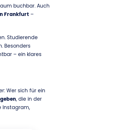
t kaum buchbar. Auch
n Frankfurt
–
n. Studierende
. Besonders
tbar – ein klares
 Wer sich für ein
ngeben
, die in der
e Instagram,