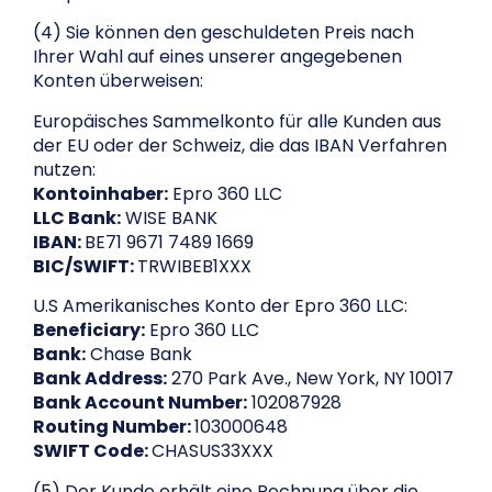
(4) Sie können den geschuldeten Preis nach
Ihrer Wahl auf eines unserer angegebenen
Konten überweisen:
Europäisches Sammelkonto für alle Kunden aus
der EU oder der Schweiz, die das IBAN Verfahren
nutzen:
Kontoinhaber:
Epro 360 LLC
LLC Bank:
WISE BANK
IBAN:
BE71 9671 7489 1669
BIC/SWIFT:
TRWIBEB1XXX
U.S Amerikanisches Konto der Epro 360 LLC:
Beneficiary:
Epro 360 LLC
Bank:
Chase Bank
Bank Address:
270 Park Ave., New York, NY 10017
Bank Account Number:
102087928
Routing Number:
103000648
SWIFT Code:
CHASUS33XXX
(5) Der Kunde erhält eine Rechnung über die