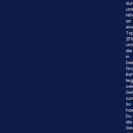
du
uns
Hilf
an
ein
To
25
Uni
die
in
De
fin
Ra
lieg
ode
Gel
zur
So
has
Du
die
Gew