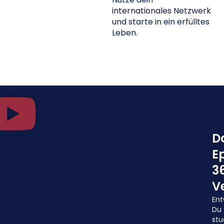
internationales Netzwerk
und starte in ein erfülltes
Leben.
D
E
3
V
En
Du
stu