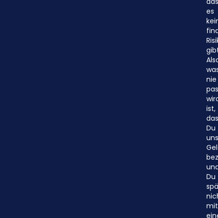
das
es
kei
fin
Ris
gibt
Als
wa
nie
pas
wir
ist,
das
Du
un
Gel
bez
un
Du
spä
nic
mit
ei