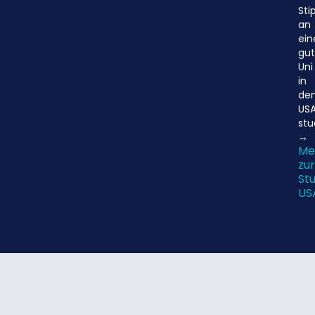
Sti
an
ein
gu
Uni
in
de
US
stu
→
Me
zur
St
US