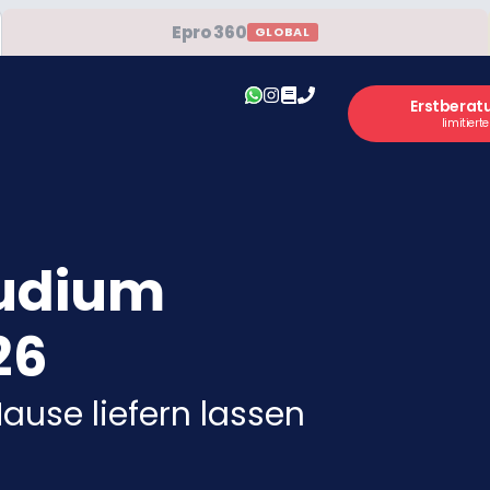
Epro 360
GLOBAL
Erstberat
limitiert
tudium
26
ause liefern lassen