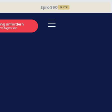
Epro 360
ELITE
ung anfordern
e Verfügbarkeit