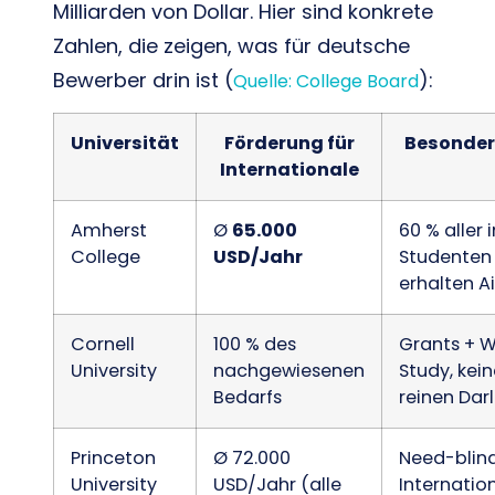
Milliarden von Dollar. Hier sind konkrete
Zahlen, die zeigen, was für deutsche
Bewerber drin ist (
):
Quelle: College Board
Universität
Förderung für
Besonder
Internationale
Amherst
Ø
65.000
60 % aller i
College
USD/Jahr
Studenten
erhalten A
Cornell
100 % des
Grants + 
University
nachgewiesenen
Study, kei
Bedarfs
reinen Dar
Princeton
Ø 72.000
Need-blind
University
USD/Jahr (alle
Internatio