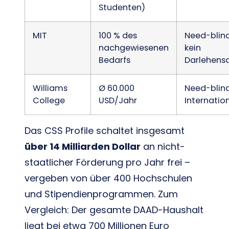
Studenten)
MIT
100 % des
Need-blind
nachgewiesenen
kein
Bedarfs
Darlehensa
Williams
Ø 60.000
Need-blind
College
USD/Jahr
Internatio
Das CSS Profile schaltet insgesamt
über 14 Milliarden Dollar
an nicht-
staatlicher Förderung pro Jahr frei –
vergeben von über 400 Hochschulen
und Stipendienprogrammen. Zum
Vergleich: Der gesamte DAAD-Haushalt
liegt bei etwa 700 Millionen Euro