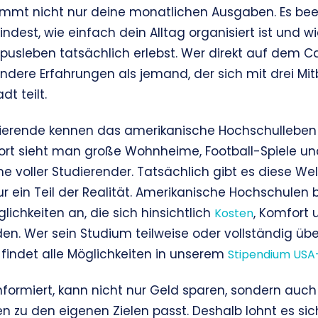
mmt nicht nur deine monatlichen Ausgaben. Es beei
indest, wie einfach dein Alltag organisiert ist und w
usleben tatsächlich erlebst. Wer direkt auf dem 
andere Erfahrungen als jemand, der sich mit drei Mi
t teilt.
dierende kennen das amerikanische Hochschulleben
Dort sieht man große Wohnheime, Football-Spiele un
oller Studierender. Tatsächlich gibt es diese Welt 
 nur ein Teil der Realität. Amerikanische Hochschulen
ichkeiten an, die sich hinsichtlich
, Komfort 
Kosten
en. Wer sein Studium teilweise oder vollständig übe
 findet alle Möglichkeiten in unserem
Stipendium USA
 informiert, kann nicht nur Geld sparen, sondern au
n zu den eigenen Zielen passt. Deshalb lohnt es si