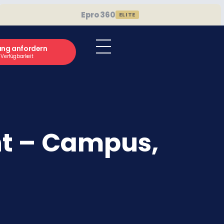
Epro 360
ELITE
ung anfordern
e Verfügbarkeit
nt – Campus,