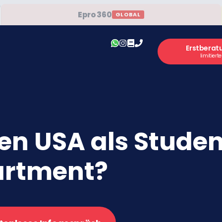
Epro 360
GLOBAL
Erstberat
limitiert
en USA als Stude
artment?