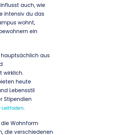
nflusst auch, wie
ie intensiv du das
Campus wohnt,
tbewohnern ein
 hauptsächlich aus
d
wirklich.
 bieten heute
und Lebensstil
r Stipendien
.
-Leitfaden
ch die Wohnform
ch, die verschiedenen