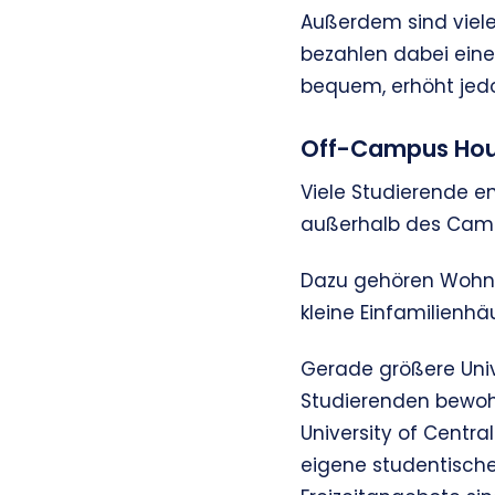
Außerdem sind viel
bezahlen dabei einen
bequem, erhöht jedo
Off-Campus Hou
Viele Studierende e
außerhalb des Campu
Dazu gehören Wohng
kleine Einfamilien
Gerade größere Univ
Studierenden bewohn
University of Centra
eigene studentische