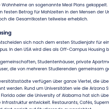
e Wohnheime an sogenannte Meal Plans gekoppelt.
 festen Betrag für Mahlzeiten in den Mensen der Uni
ch die Gesamtkosten teilweise erheblich.
sing
ntscheiden sich nach dem ersten Studienjahr für ei
s. In den USA wird dies als Off-Campus Housing b
emeinschaften, Studentenhäuser, private Apartme
häuser, die von mehreren Studierenden gemeinsam g
ersitätsstädte verfügen über ganze Viertel, die üb
t werden. Rund um Universitäten wie die Arizona Sta
l Florida oder die University of Alabama hat sich üb
 Infrastruktur entwickelt. Restaurants, Cafés, Supe