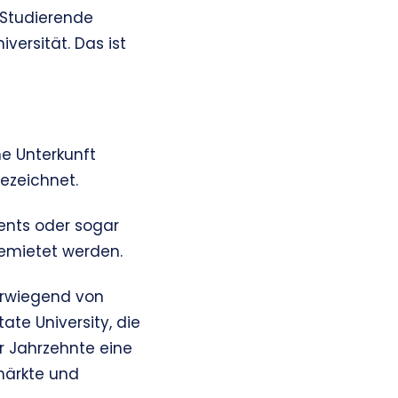
 Studierende
versität. Das ist
ne Unterkunft
ezeichnet.
nts oder sogar
emietet werden.
erwiegend von
te University, die
er Jahrzehnte eine
rmärkte und