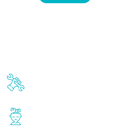
Für wen ist ein USA-Studium das
Richtige?
Passt gut für Studierende, die sehr
praxisnah studieren wollen
Weniger sinnvoll, wenn sehr starre, theoretische
Studienpläne gewünscht sind
Passt gut für Studierende, die sich
persönlich stark entwickeln wollen
Unpassend, wenn die Möglichkeiten der außer-
akademischen Weiterentwicklung auf dem
Campus eher als Ablenkung wahrgenommen