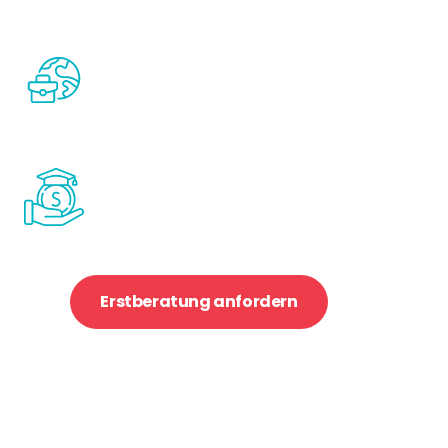
werden
Passt gut für Studierende, die eine
internationale Karriere anstreben
Weniger sinnvoll für Studierende, die ein
Berufsleben vor Allem im Heimatland
bevorzugen
Passt gut für Familien, die verstehen,
dass gute Bildung seinen Preis hat
Eher unpassend für Studierende und Familien,
die nicht zusätzlich zum staatlichen Angebot in
Bildung investieren möchten
Erstberatung anfordern