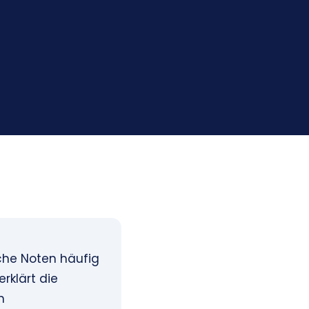
che Noten häufig
rklärt die
n