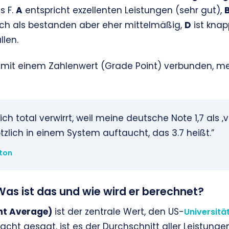
s F.
A
entspricht exzellenten Leistungen (sehr gut),
och als bestanden aber eher mittelmäßig,
D
ist kna
len.
 mit einem Zahlenwert (Grade Point) verbunden, mei
h total verwirrt, weil meine deutsche Note 1,7 als ‚ve
tzlich in einem System auftaucht, das 3.7 heißt.”
ston
as ist das und wie wird er berechnet?
nt Average)
ist der zentrale Wert, den US-
Universitä
acht gesagt, ist es der Durchschnitt aller Leistung