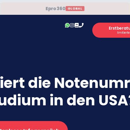
Epro 360
GLOBAL
Erstberat
limitiert
niert die Notenum
tudium in den USA