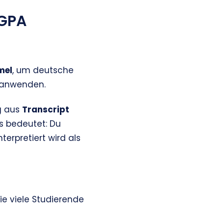
 GPA
mel
, um deutsche
 anwenden.
g aus
Transcript
as bedeutet: Du
terpretiert wird als
e viele Studierende