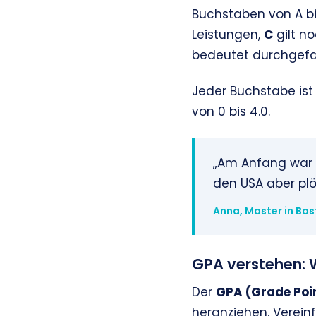
Buchstaben von A bi
Leistungen,
C
gilt n
bedeutet durchgefal
Jeder Buchstabe ist
von 0 bis 4.0.
„Am Anfang war ic
den USA aber plö
Anna, Master in Bo
GPA verstehen: W
Der
GPA (Grade Poi
heranziehen. Vereinf