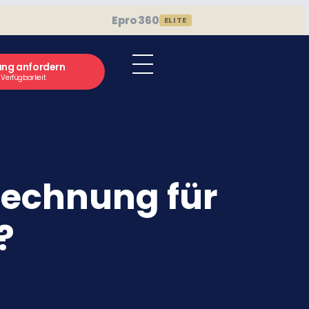
Epro 360
ELITE
ung anfordern
e Verfügbarkeit
rechnung für
?