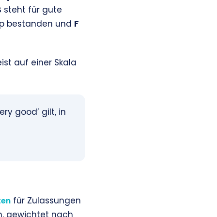
B
steht für gute
pp bestanden und
F
st auf einer Skala
ry good’ gilt, in
für Zulassungen
ten
en, gewichtet nach