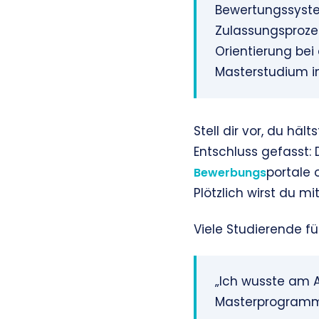
Bewertungssyste
Zulassungsprozes
Orientierung bei
Masterstudium i
Stell dir vor, du h
Entschluss gefasst: 
portale 
Bewerbungs
Plötzlich wirst du mi
Viele Studierende fü
„Ich wusste am A
Masterprogramm 