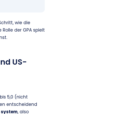
chritt, wie die
Rolle der GPA spielt
nst.
und US-
is 5,0 (nicht
nnen entscheidend
g system
, also