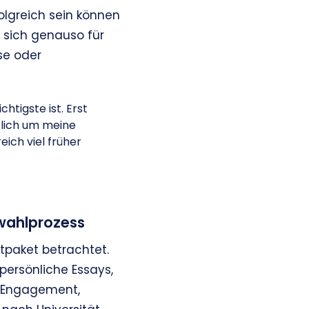
olgreich sein können
 sich genauso für
se oder
htigste ist. Erst
zlich um meine
ich viel früher
wahlprozess
paket betrachtet.
persönliche Essays,
s Engagement,