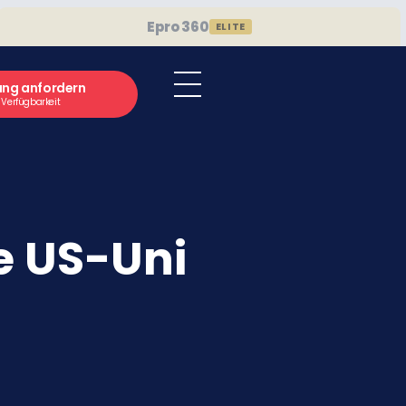
Epro 360
ELITE
ung anfordern
e Verfügbarkeit
e US-Uni