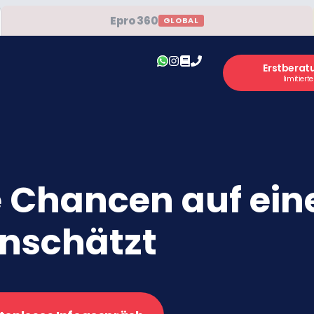
Epro 360
GLOBAL
Erstberat
limitiert
e Chancen auf ein
inschätzt