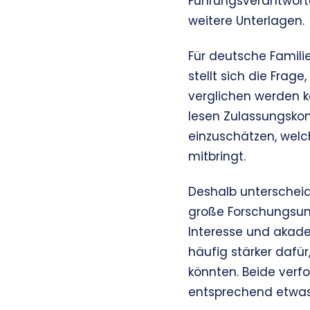
Führungsverantwortu
weitere Unterlagen.
Für deutsche Famili
stellt sich die Frag
verglichen werden kö
lesen Zulassungsk
einzuschätzen, welc
mitbringt.
Deshalb unterscheid
große Forschungsuni
Interesse und akadem
häufig stärker dafü
könnten. Beide ver
entsprechend etwas