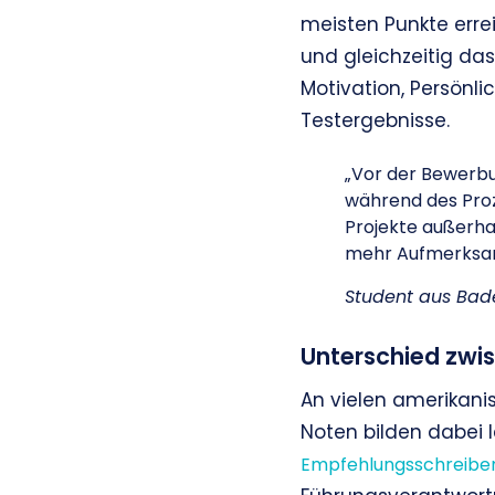
meisten Punkte errei
und gleichzeitig da
Motivation, Persönl
Testergebnisse.
„Vor der Bewerbun
während des Proz
Projekte außerhal
mehr Aufmerksam
Student aus Ba
Unterschied zwi
An vielen amerikan
Noten bilden dabei l
Empfehlungsschreibe