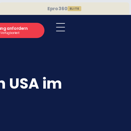
Epro 360
ELITE
ung anfordern
e Verfügbarkeit
en USA im