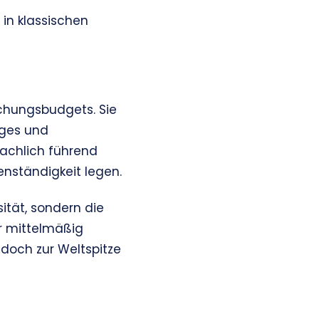
 in klassischen
schungsbudgets. Sie
eges und
fachlich führend
enständigkeit legen.
ität, sondern die
r mittelmäßig
edoch zur Weltspitze