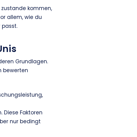
ings zustande kommen,
or allem, wie du
 passt.
Unis
f deren Grundlagen.
rn bewerten
schungsleistung,
. Diese Faktoren
aber nur bedingt