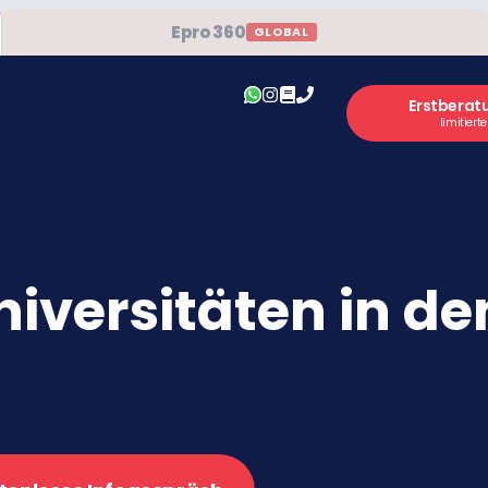
Epro 360
GLOBAL
Erstberat
limitiert
niversitäten in d