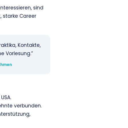
nteressieren, sind
, starke Career
aktika, Kontakte,
e Vorlesung.”
nehmen
 USA.
zehnte verbunden.
nterstützung,