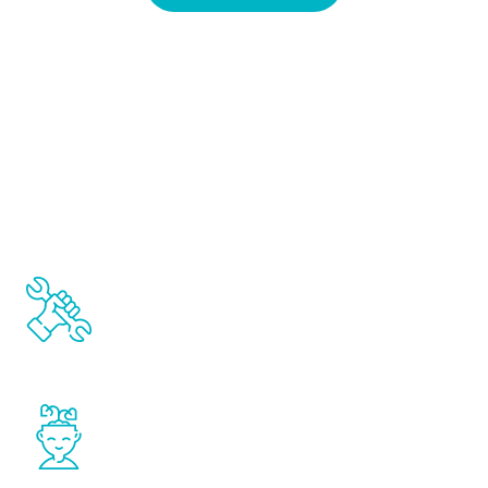
Für wen ist ein USA-Studium das
Richtige?
Passt gut für Studierende, die sehr
praxisnah studieren wollen
Weniger sinnvoll, wenn sehr starre, theoretische
Studienpläne gewünscht sind
Passt gut für Studierende, die sich
persönlich stark entwickeln wollen
Unpassend, wenn die Möglichkeiten der außer-
akademischen Weiterentwicklung auf dem
Campus eher als Ablenkung wahrgenommen