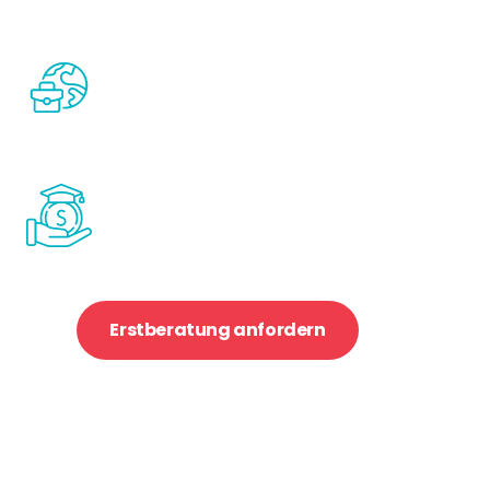
werden
Passt gut für Studierende, die eine
internationale Karriere anstreben
Weniger sinnvoll für Studierende, die ein
Berufsleben vor Allem im Heimatland
bevorzugen
Passt gut für Familien, die verstehen,
dass gute Bildung seinen Preis hat
Eher unpassend für Studierende und Familien,
die nicht zusätzlich zum staatlichen Angebot in
Bildung investieren möchten
Erstberatung anfordern