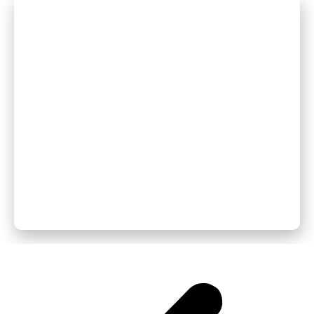
Kostenlose USA-Studienberatung vs.
bezahlte Begleitung: Was leistet wer
wirklich?