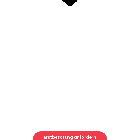
So funktioniert's
Preise und Stipendien
Erfahrungen und Erfolgsgeschichten
Universitäten
Für Eltern
Für Firmen
Community
Erstberatung anfordern